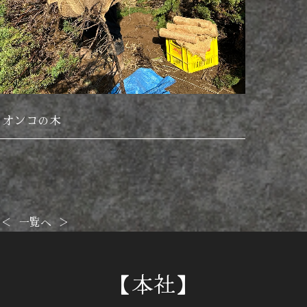
9 オンコの木
＜
一覧へ
＞
【本社】