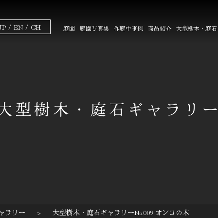
JP
EN
CH
庭園
庭園写真集
作庭中事例
商品紹介
大型樹木・庭石
大型樹木・庭石ギャラリ
ャラリー
>
大型樹木・庭石ギャラリーNo.009 オンコの木