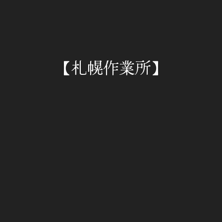
を簡素化したりする機能です。
また、この機能はお使いのブラウザによって、事
前にクッキーを使用サイトであることを表示した
り、受け取りを拒否することができます。
【札幌作業所】
■このサイトにおける個人情報取扱いに関する考
え方について
当サイトにおける、個人情報取扱いに関する考え
方は、今後、お客様の個人情報管理体制の強化、
セキュリティの向上を図り、よりよいサービスを
展開するために改正する場合があります。
その際はトップページにて告知いたします。
また、個人情報の取扱いについてご質問などあり
ましたら、お問い合わせフォームをご利用くださ
い。