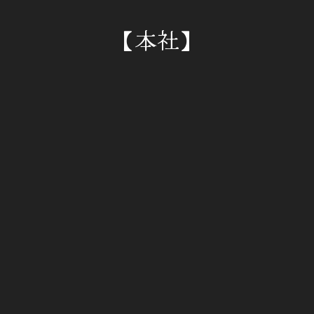
リ
ご予約などをいただいた場合。
【本社】
シ
■個人情報の適正な管理を行う方法
ー
に
当社では個人情報の管理を行う上で、全てデジタ
同
ルデータ管理が行われており、収集された個人情
意
報は当社データベースシステム内で厳重なセキュ
リティにより管理されておりますので、安心して
ご利用ください。
■クッキー（Cookie）について
当サイトでは、皆様のサイト利用の利便性を図る
ために、クッキーを利用しています。これは、皆
様とのやりとりをお使いのPCにクッキーとして保
存して頂くことで、2回目以降のフォームへの入力