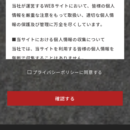
当社が運営するWEBサイトにおいて、皆様の個人
情報を厳重な注意をもって取扱い、適切な個人情
報の保護及び管理に万全を尽くしています。
■当サイトにおける個人情報の収集について
当社では、当サイトを利用する皆様の個人情報を
無断で収集することはありません。
また、次の場合に限り、当社では厳重な注意を持
プライバシーポリシーに同意する
プ
って適切な管理を行います。
ラ
（1）電子メール及びフォームにより当社へのご質
イ
確認する
問やご意見をいただいた場合。
バ
シ
（2）お問い合わせフォームによってプレゼントへ
ー
の応募をいただいた場合。
ポ
（3）電子メール及び電話によるお問い合わせ及び