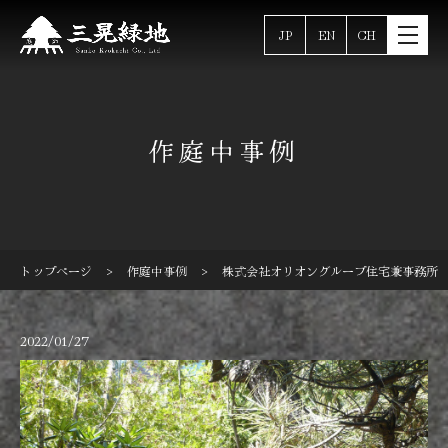
JP
EN
CH
作庭中事例
>
>
トップページ
作庭中事例
株式会社オリオングループ住宅兼事務所 
2022/01/27